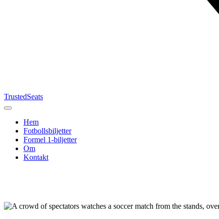
TrustedSeats
Hem
Fotbollsbiljetter
Formel 1‑biljetter
Om
Kontakt
Sök efter
evenemang,
lag eller
turnering