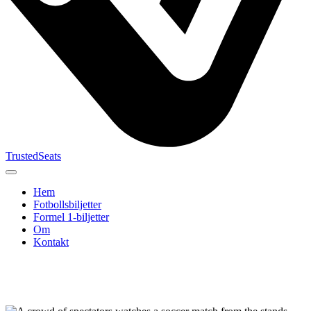
TrustedSeats
Hem
Fotbollsbiljetter
Formel 1‑biljetter
Om
Kontakt
Sök efter
evenemang,
lag eller
turnering