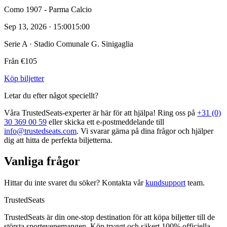
Como 1907 - Parma Calcio
Sep 13, 2026 · 15:00
15:00
Serie A · Stadio Comunale G. Sinigaglia
Från €105
Köp biljetter
Letar du efter något speciellt?
Våra TrustedSeats‑experter är här för att hjälpa! Ring oss på
+31 (0)
30 369 00 59
eller skicka ett e‑postmeddelande till
info@trustedseats.com
. Vi svarar gärna på dina frågor och hjälper
dig att hitta de perfekta biljetterna.
Vanliga frågor
Hittar du inte svaret du söker? Kontakta vår
kundsupport
team.
TrustedSeats
TrustedSeats är din one-stop destination för att köpa biljetter till de
största sportevenemangen. Köp tryggt och säkert 100% officiella