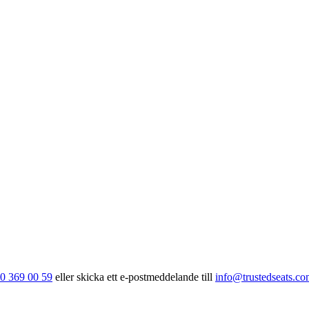
30 369 00 59
eller skicka ett e‑postmeddelande till
info@trustedseats.c