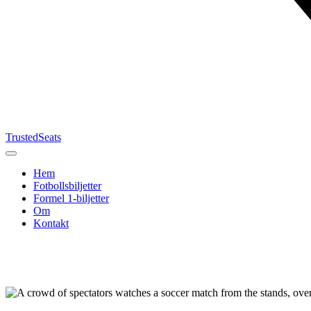
TrustedSeats
Hem
Fotbollsbiljetter
Formel 1‑biljetter
Om
Kontakt
Sök efter
evenemang,
lag eller
turnering