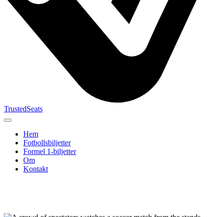
TrustedSeats
Hem
Fotbollsbiljetter
Formel 1‑biljetter
Om
Kontakt
Sök efter
evenemang,
lag eller
turnering