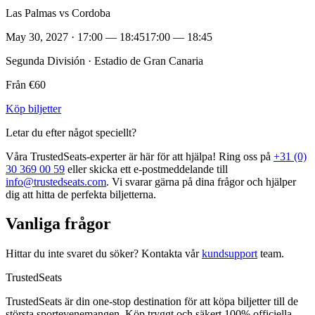
Las Palmas vs Cordoba
May 30, 2027 · 17:00 — 18:45
17:00 — 18:45
Segunda División · Estadio de Gran Canaria
Från €60
Köp biljetter
Letar du efter något speciellt?
Våra TrustedSeats‑experter är här för att hjälpa! Ring oss på
+31 (0)
30 369 00 59
eller skicka ett e‑postmeddelande till
info@trustedseats.com
. Vi svarar gärna på dina frågor och hjälper
dig att hitta de perfekta biljetterna.
Vanliga frågor
Hittar du inte svaret du söker? Kontakta vår
kundsupport
team.
TrustedSeats
TrustedSeats är din one-stop destination för att köpa biljetter till de
största sportevenemangen. Köp tryggt och säkert 100% officiella