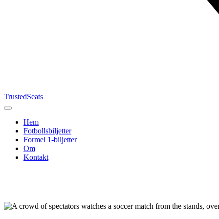
TrustedSeats
Hem
Fotbollsbiljetter
Formel 1‑biljetter
Om
Kontakt
Sök efter
evenemang,
lag eller
turnering