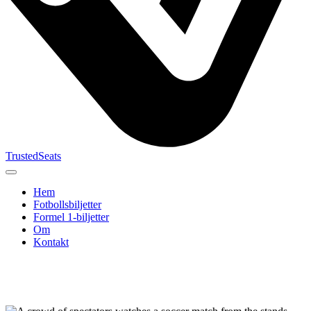
TrustedSeats
Hem
Fotbollsbiljetter
Formel 1‑biljetter
Om
Kontakt
Sök efter
evenemang,
lag eller
turnering