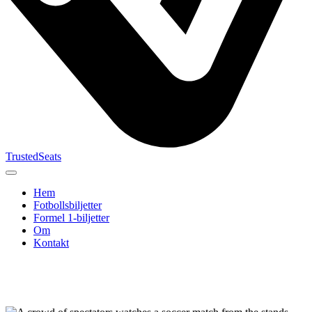
TrustedSeats
Hem
Fotbollsbiljetter
Formel 1‑biljetter
Om
Kontakt
Sök efter
evenemang,
lag eller
turnering