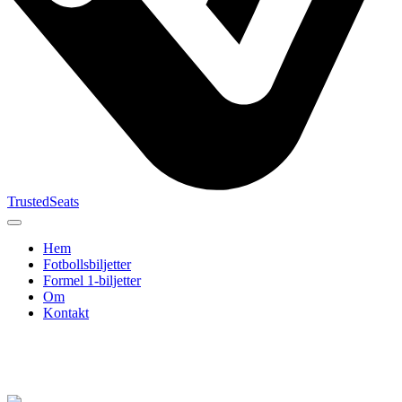
TrustedSeats
Hem
Fotbollsbiljetter
Formel 1‑biljetter
Om
Kontakt
Sök efter
evenemang,
lag eller
turnering