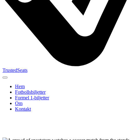
TrustedSeats
Hem
Fotbollsbiljetter
Formel 1‑biljetter
Om
Kontakt
Sök efter
evenemang,
lag eller
turnering