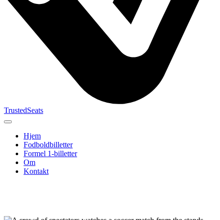
TrustedSeats
Hjem
Fodboldbilletter
Formel 1-billetter
Om
Kontakt
Søg efter
begivenhed,
hold eller
turnering