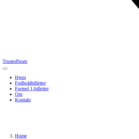
TrustedSeats
Hjem
Fodboldbilletter
Formel 1-billetter
Om
Kontakt
Søg efter
begivenhed,
hold eller
turnering
Home