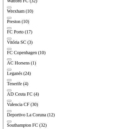
Watford FC
(32)
Wrexham
(10)
Preston
(10)
FC Porto
(17)
Vitória SC
(3)
FC Copenhagen
(10)
AC Horsens
(1)
Leganés
(24)
Tenerife
(4)
AD Ceuta FC
(4)
Valencia CF
(30)
Deportivo La Coruna
(12)
Southampton FC
(32)