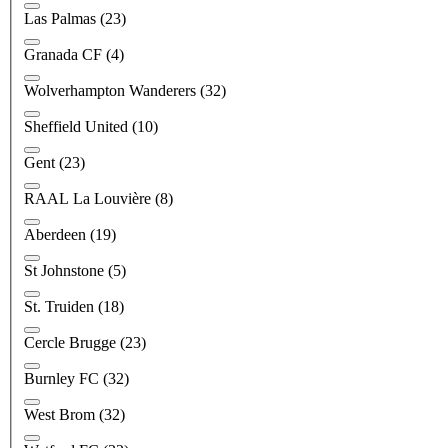
Las Palmas
(23)
Granada CF
(4)
Wolverhampton Wanderers
(32)
Sheffield United
(10)
Gent
(23)
RAAL La Louvière
(8)
Aberdeen
(19)
St Johnstone
(5)
St. Truiden
(18)
Cercle Brugge
(23)
Burnley FC
(32)
West Brom
(32)