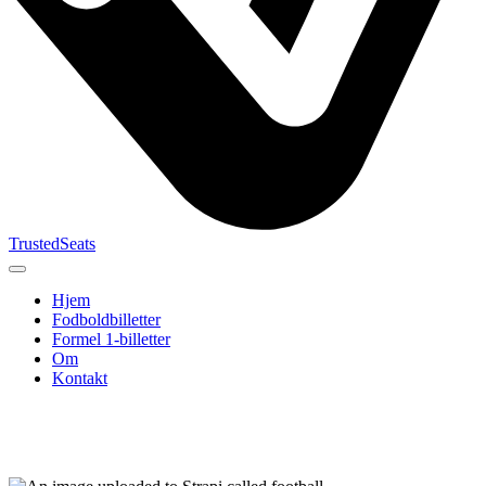
TrustedSeats
Hjem
Fodboldbilletter
Formel 1-billetter
Om
Kontakt
Søg efter
begivenhed,
hold eller
turnering