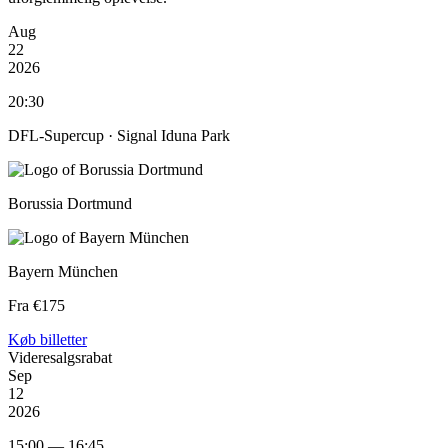
Aug
22
2026
20:30
DFL-Supercup ·
Signal Iduna Park
Borussia Dortmund
Bayern München
Fra €175
Køb billetter
Videresalgsrabat
Sep
12
2026
15:00 — 16:45