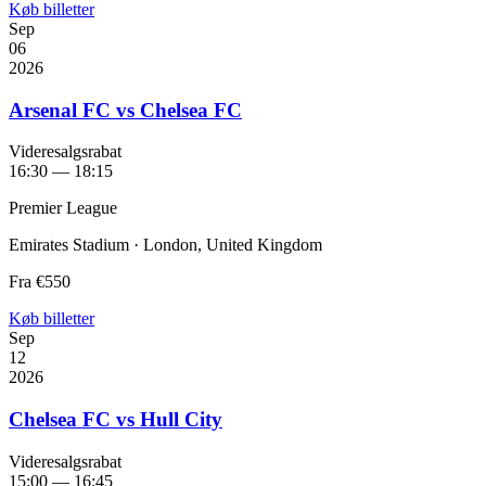
Køb billetter
Sep
06
2026
Arsenal FC vs Chelsea FC
Videresalgsrabat
16:30 — 18:15
Premier League
Emirates Stadium · London, United Kingdom
Fra
€550
Køb billetter
Sep
12
2026
Chelsea FC vs Hull City
Videresalgsrabat
15:00 — 16:45