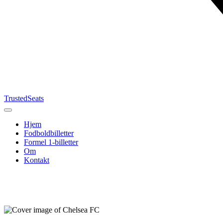
TrustedSeats
Hjem
Fodboldbilletter
Formel 1-billetter
Om
Kontakt
Søg efter
begivenhed,
hold eller
turnering