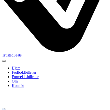
TrustedSeats
Hjem
Fodboldbilletter
Formel 1-billetter
Om
Kontakt
Søg efter
begivenhed,
hold eller
turnering