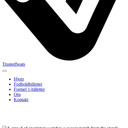
TrustedSeats
Hjem
Fodboldbilletter
Formel 1-billetter
Om
Kontakt
Søg efter
begivenhed,
hold eller
turnering