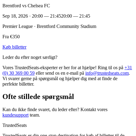
Brentford vs Chelsea FC
Sep 18, 2026 · 20:00 — 21:45
20:00 — 21:45
Premier League · Brentford Community Stadium
Fra €350
Køb billetter
Leder du efter noget særligt?
Vores TrustedSeats-eksperter er her for at hjælpe! Ring til os på
+31
(0) 30 369 00 59
eller send os en e-mail på
info@trustedseats.com
.
Vi svarer gerne på spørgsmål og hjælper dig med at finde de
perfekte billetter.
Ofte stillede spørgsmål
Kan du ikke finde svaret, du leder efter? Kontakt vores
kundesupport
team.
TrustedSeats
TrustedSeats er din one-stop destination for køb af billetter til de