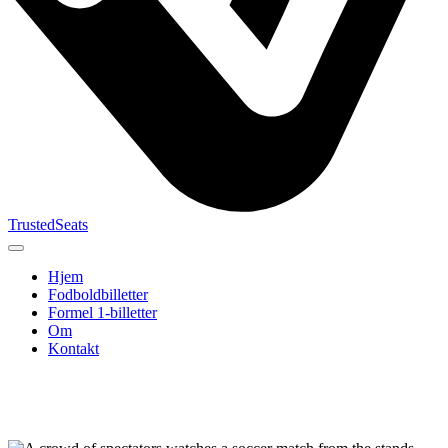
TrustedSeats
Hjem
Fodboldbilletter
Formel 1-billetter
Om
Kontakt
Søg efter
begivenhed,
hold eller
turnering