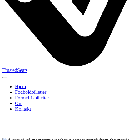
TrustedSeats
Hjem
Fodboldbilletter
Formel 1-billetter
Om
Kontakt
Søg efter
begivenhed,
hold eller
turnering