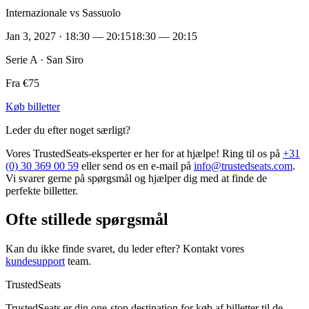
Internazionale vs Sassuolo
Jan 3, 2027 · 18:30 — 20:15
18:30 — 20:15
Serie A · San Siro
Fra €75
Køb billetter
Leder du efter noget særligt?
Vores TrustedSeats-eksperter er her for at hjælpe! Ring til os på
+31
(0) 30 369 00 59
eller send os en e-mail på
info@trustedseats.com
.
Vi svarer gerne på spørgsmål og hjælper dig med at finde de
perfekte billetter.
Ofte stillede spørgsmål
Kan du ikke finde svaret, du leder efter? Kontakt vores
kundesupport
team.
TrustedSeats
TrustedSeats er din one-stop destination for køb af billetter til de