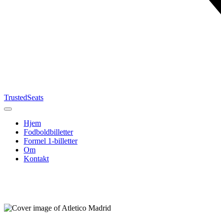
TrustedSeats
Hjem
Fodboldbilletter
Formel 1-billetter
Om
Kontakt
Søg efter
begivenhed,
hold eller
turnering