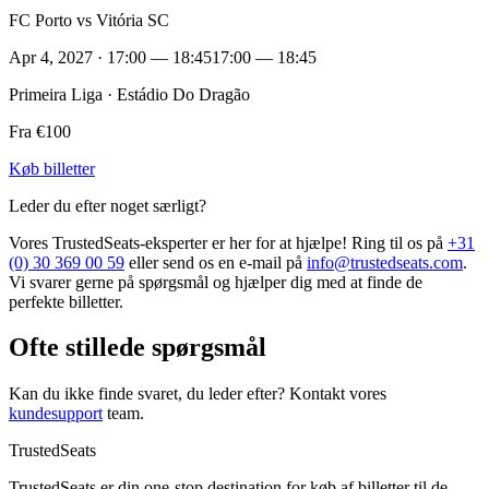
FC Porto vs Vitória SC
Apr 4, 2027 · 17:00 — 18:45
17:00 — 18:45
Primeira Liga · Estádio Do Dragão
Fra €100
Køb billetter
Leder du efter noget særligt?
Vores TrustedSeats-eksperter er her for at hjælpe! Ring til os på
+31
(0) 30 369 00 59
eller send os en e-mail på
info@trustedseats.com
.
Vi svarer gerne på spørgsmål og hjælper dig med at finde de
perfekte billetter.
Ofte stillede spørgsmål
Kan du ikke finde svaret, du leder efter? Kontakt vores
kundesupport
team.
TrustedSeats
TrustedSeats er din one-stop destination for køb af billetter til de