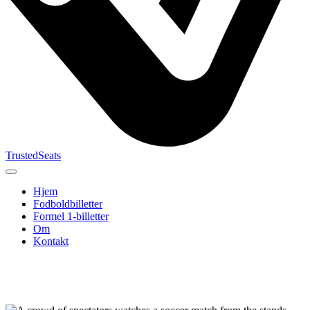
TrustedSeats
Hjem
Fodboldbilletter
Formel 1-billetter
Om
Kontakt
Søg efter
begivenhed,
hold eller
turnering