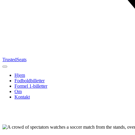
TrustedSeats
Hjem
Fodboldbilletter
Formel 1-billetter
Om
Kontakt
Søg efter
begivenhed,
hold eller
turnering