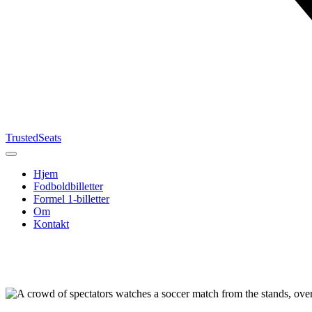
TrustedSeats
Hjem
Fodboldbilletter
Formel 1-billetter
Om
Kontakt
Søg efter
begivenhed,
hold eller
turnering