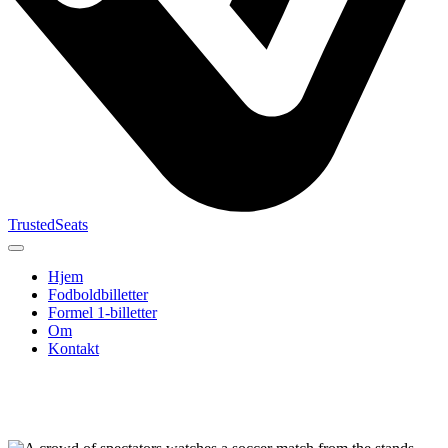
TrustedSeats
Hjem
Fodboldbilletter
Formel 1-billetter
Om
Kontakt
Søg efter
begivenhed,
hold eller
turnering