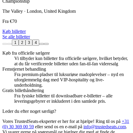
Championship
The Valley · London, United Kingdom
Fra
€70
Køb billetter
Se alle billetter
1
2
3
4
Køb fra officielle sælgere
Vi tilbyder kun billetter fra officielle sælgere, hvilket betyder,
at du får verificerede billetter uden fan-til-fan videresalg
Femstjernet behandling
Fra premium-pladser til luksuriøse madoplevelser – nyd en
uforglemmelig dag med VIP-hospitality og live-
underholdning.
Gratis billethåndtering
Fra fysiske billetter til downloadbare e-billetter – alle
leveringsgebyrer er inkluderet i den samlede pris.
Leder du efter noget særligt?
Vores TrustedSeats-eksperter er her for at hjælpe! Ring til os på
+31
(0) 30 369 00 59
eller send os en e-mail på
info@trustedseats.com
.
Vi svarer gerne på spørgsmål og hjælper dig med at finde de