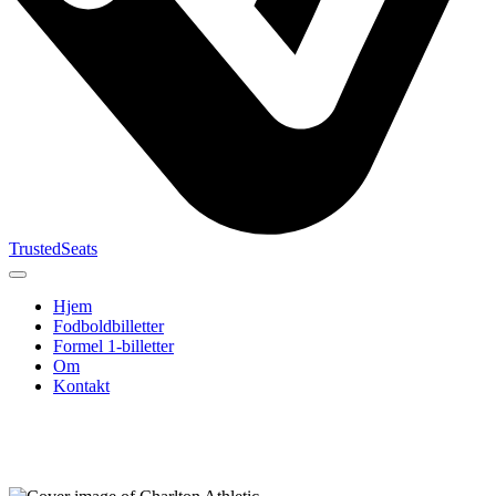
TrustedSeats
Hjem
Fodboldbilletter
Formel 1-billetter
Om
Kontakt
Søg efter
begivenhed,
hold eller
turnering