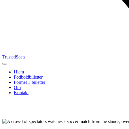
TrustedSeats
Hjem
Fodboldbilletter
Formel 1-billetter
Om
Kontakt
Søg efter
begivenhed,
hold eller
turnering