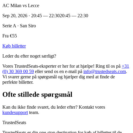
AC Milan vs Lecce
Sep 20, 2026 · 20:45 — 22:30
20:45 — 22:30
Serie A · San Siro
Fra €55
Køb billetter
Leder du efter noget særligt?
Vores TrustedSeats-eksperter er her for at hjælpe! Ring til os på
+31
(0) 30 369 00 59
eller send os en e-mail på
info@trustedseats.com
.
Vi svarer gerne på spørgsmål og hjælper dig med at finde de
perfekte billetter.
Ofte stillede spørgsmål
Kan du ikke finde svaret, du leder efter? Kontakt vores
kundesupport
team.
TrustedSeats
TrustedSeats er din one-stop destination for køb af billetter til de