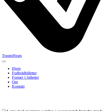
TrustedSeats
Hjem
Fodboldbilletter
Formel 1-billetter
Om
Kontakt
Søg efter
begivenhed,
hold eller
turnering