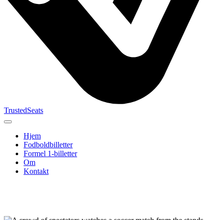
TrustedSeats
Hjem
Fodboldbilletter
Formel 1-billetter
Om
Kontakt
Søg efter
begivenhed,
hold eller
turnering