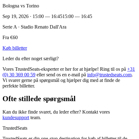
Bologna vs Torino
Sep 19, 2026 · 15:00 — 16:45
15:00 — 16:45
Serie A · Stadio Renato Dall'Ara
Fra €60
Køb billetter
Leder du efter noget særligt?
Vores TrustedSeats-eksperter er her for at hjælpe! Ring til os på
+31
(0) 30 369 00 59
eller send os en e-mail på
info@trustedseats.com
.
Vi svarer gerne på spørgsmål og hjælper dig med at finde de
perfekte billetter.
Ofte stillede spørgsmål
Kan du ikke finde svaret, du leder efter? Kontakt vores
kundesupport
team.
TrustedSeats
TrustedSeats er din one-stop destination for køb af billetter til de