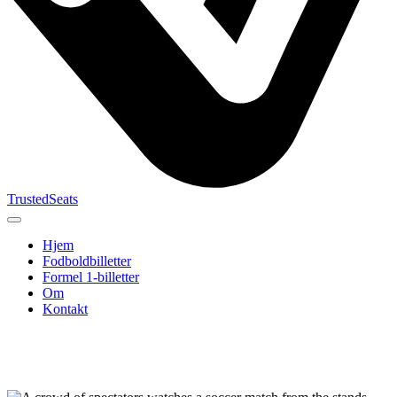
TrustedSeats
Hjem
Fodboldbilletter
Formel 1-billetter
Om
Kontakt
Søg efter
begivenhed,
hold eller
turnering