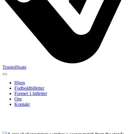
TrustedSeats
Hjem
Fodboldbilletter
Formel 1-billetter
Om
Kontakt
Søg efter
begivenhed,
hold eller
turnering