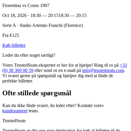
Fiorentina vs Como 1907
Oct 18, 2026 · 18:30 — 20:15
18:30 — 20:15
Serie A · Stadio Artemio Franchi (Florence)
Fra €125
Køb billetter
Leder du efter noget særligt?
Vores TrustedSeats-eksperter er her for at hjælpe! Ring til os på
+31
(0) 30 369 00 59
eller send os en e-mail på
info@trustedseats.com
.
Vi svarer gerne på spørgsmål og hjælper dig med at finde de
perfekte billetter.
Ofte stillede spørgsmål
Kan du ikke finde svaret, du leder efter? Kontakt vores
kundesupport
team.
TrustedSeats
TrustedSeats er din one-stop destination for køb af billetter til de