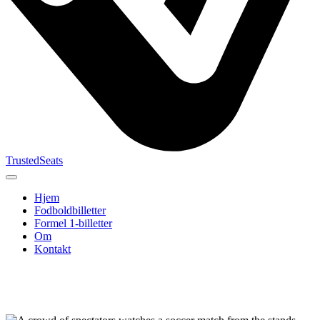
TrustedSeats
Hjem
Fodboldbilletter
Formel 1-billetter
Om
Kontakt
Søg efter
begivenhed,
hold eller
turnering