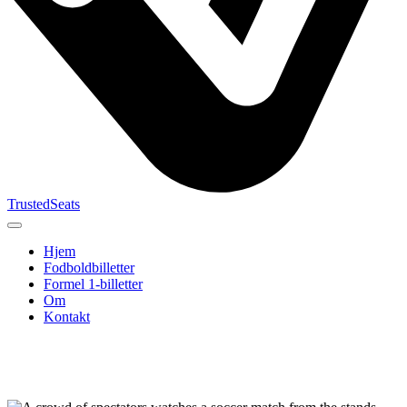
TrustedSeats
Hjem
Fodboldbilletter
Formel 1-billetter
Om
Kontakt
Søg efter
begivenhed,
hold eller
turnering