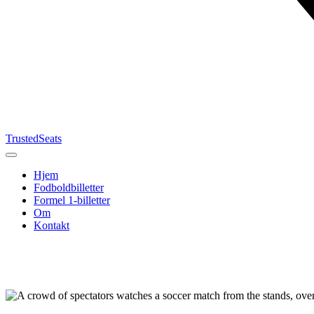
TrustedSeats
Hjem
Fodboldbilletter
Formel 1-billetter
Om
Kontakt
Søg efter
begivenhed,
hold eller
turnering