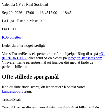
Valencia CF vs Real Sociedad
Sep 20, 2026 · 17:00 — 18:45
17:00 — 18:45
La Liga · Estadio Mestalla
Fra €100
Køb billetter
Leder du efter noget særligt?
Vores TrustedSeats-eksperter er her for at hjælpe! Ring til os på
+31
(0) 30 369 00 59
eller send os en e-mail på
info@trustedseats.com
.
Vi svarer gerne på spørgsmål og hjælper dig med at finde de
perfekte billetter.
Ofte stillede spørgsmål
Kan du ikke finde svaret, du leder efter? Kontakt vores
kundesupport
team.
TrustedSeats
TrustedSeats er din one-stop destination for køb af billetter til de