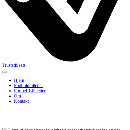
TrustedSeats
Hjem
Fodboldbilletter
Formel 1-billetter
Om
Kontakt
Søg efter
begivenhed,
hold eller
turnering