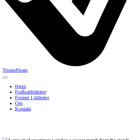
TrustedSeats
Hjem
Fodboldbilletter
Formel 1-billetter
Om
Kontakt
Søg efter
begivenhed,
hold eller
turnering