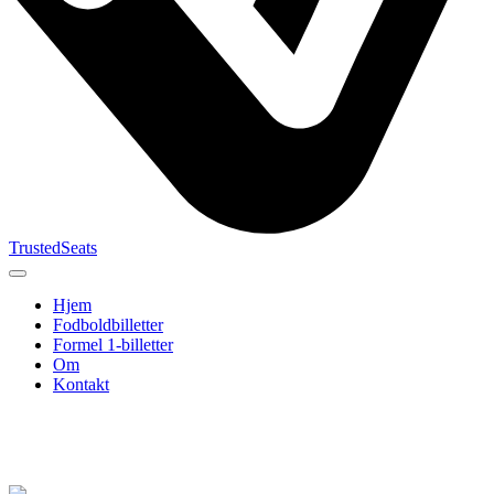
TrustedSeats
Hjem
Fodboldbilletter
Formel 1-billetter
Om
Kontakt
Søg efter
begivenhed,
hold eller
turnering