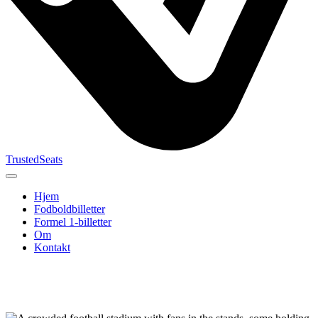
TrustedSeats
Hjem
Fodboldbilletter
Formel 1-billetter
Om
Kontakt
Søg efter
begivenhed,
hold eller
turnering