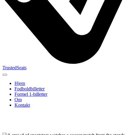
TrustedSeats
Hjem
Fodboldbilletter
Formel 1-billetter
Om
Kontakt
Søg efter
begivenhed,
hold eller
turnering