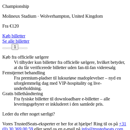
Championship
Molineux Stadium · Wolverhampton, United Kingdom
Fra
€120
Køb billetter
Se alle billetter
1
Køb fra officielle sælgere
Vi tilbyder kun billetter fra officielle sælgere, hvilket betyder,
at du får verificerede billetter uden fan-til-fan videresalg
Femstjernet behandling
Fra premium-pladser til luksuriøse madoplevelser – nyd en
uforglemmelig dag med VIP-hospitality og live-
underholdning.
Gratis billethåndtering
Fra fysiske billetter til downloadbare e-billetter – alle
leveringsgebyrer er inkluderet i den samlede pris.
Leder du efter noget særligt?
Vores TrustedSeats-eksperter er her for at hjælpe! Ring til os på
+31
(0) 30 369 00 59
eller send os en e-mail på
info@trustedseats.com
.