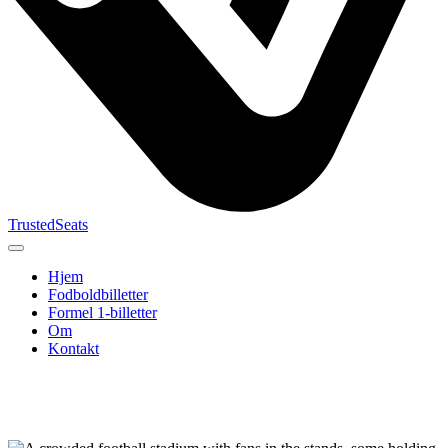
TrustedSeats
Hjem
Fodboldbilletter
Formel 1-billetter
Om
Kontakt
Søg efter
begivenhed,
hold eller
turnering