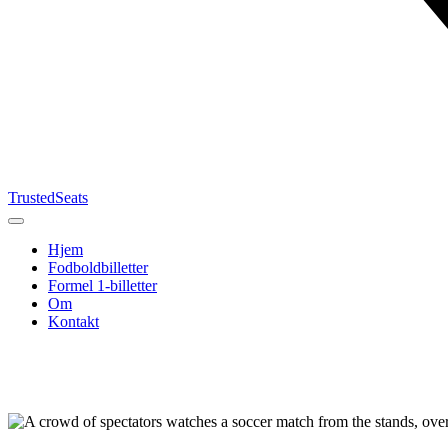
TrustedSeats
Hjem
Fodboldbilletter
Formel 1-billetter
Om
Kontakt
Søg efter
begivenhed,
hold eller
turnering