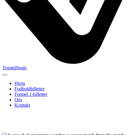
TrustedSeats
Hjem
Fodboldbilletter
Formel 1-billetter
Om
Kontakt
Søg efter
begivenhed,
hold eller
turnering