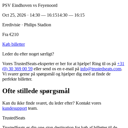
PSV Eindhoven vs Feyenoord
Oct 25, 2026 · 14:30 — 16:15
14:30 — 16:15
Eredivisie · Philips Stadion
Fra €210
Køb billetter
Leder du efter noget særligt?
Vores TrustedSeats-eksperter er her for at hjælpe! Ring til os på
+31
(0) 30 369 00 59
eller send os en e-mail på
info@trustedseats.com
.
Vi svarer gerne på spørgsmål og hjælper dig med at finde de
perfekte billetter.
Ofte stillede spørgsmål
Kan du ikke finde svaret, du leder efter? Kontakt vores
kundesupport
team.
TrustedSeats
TrustedSeats er din one-stop destination for køb af billetter til de