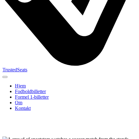
TrustedSeats
Hjem
Fodboldbilletter
Formel 1-billetter
Om
Kontakt
Søg efter
begivenhed,
hold eller
turnering