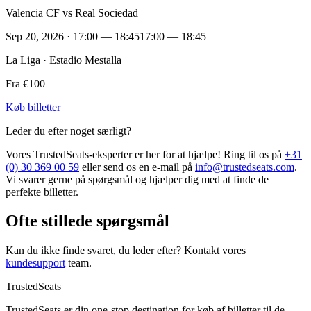
Valencia CF vs Real Sociedad
Sep 20, 2026 · 17:00 — 18:45
17:00 — 18:45
La Liga · Estadio Mestalla
Fra €100
Køb billetter
Leder du efter noget særligt?
Vores TrustedSeats-eksperter er her for at hjælpe! Ring til os på
+31
(0) 30 369 00 59
eller send os en e-mail på
info@trustedseats.com
.
Vi svarer gerne på spørgsmål og hjælper dig med at finde de
perfekte billetter.
Ofte stillede spørgsmål
Kan du ikke finde svaret, du leder efter? Kontakt vores
kundesupport
team.
TrustedSeats
TrustedSeats er din one-stop destination for køb af billetter til de