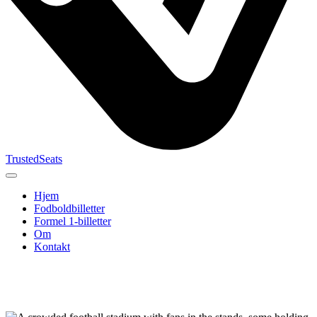
TrustedSeats
Hjem
Fodboldbilletter
Formel 1-billetter
Om
Kontakt
Søg efter
begivenhed,
hold eller
turnering