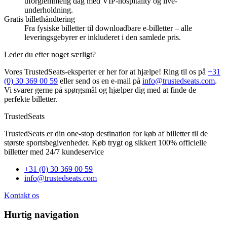
uforglemmelig dag med VIP-hospitality og live-
underholdning.
Gratis billethåndtering
Fra fysiske billetter til downloadbare e-billetter – alle
leveringsgebyrer er inkluderet i den samlede pris.
Leder du efter noget særligt?
Vores TrustedSeats-eksperter er her for at hjælpe! Ring til os på
+31
(0) 30 369 00 59
eller send os en e-mail på
info@trustedseats.com
.
Vi svarer gerne på spørgsmål og hjælper dig med at finde de
perfekte billetter.
TrustedSeats
TrustedSeats er din one-stop destination for køb af billetter til de
største sportsbegivenheder. Køb trygt og sikkert 100% officielle
billetter med 24/7 kundeservice
+31 (0) 30 369 00 59
info@trustedseats.com
Kontakt os
Hurtig navigation