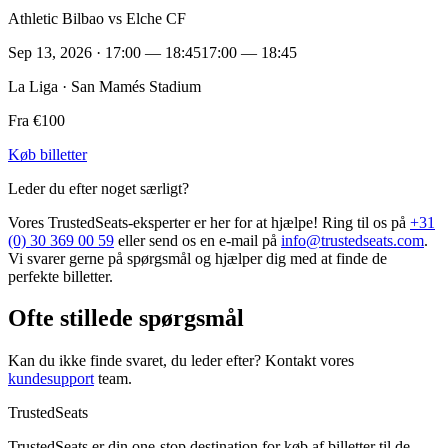
Athletic Bilbao vs Elche CF
Sep 13, 2026 · 17:00 — 18:45
17:00 — 18:45
La Liga · San Mamés Stadium
Fra €100
Køb billetter
Leder du efter noget særligt?
Vores TrustedSeats-eksperter er her for at hjælpe! Ring til os på
+31
(0) 30 369 00 59
eller send os en e-mail på
info@trustedseats.com
.
Vi svarer gerne på spørgsmål og hjælper dig med at finde de
perfekte billetter.
Ofte stillede spørgsmål
Kan du ikke finde svaret, du leder efter? Kontakt vores
kundesupport
team.
TrustedSeats
TrustedSeats er din one-stop destination for køb af billetter til de