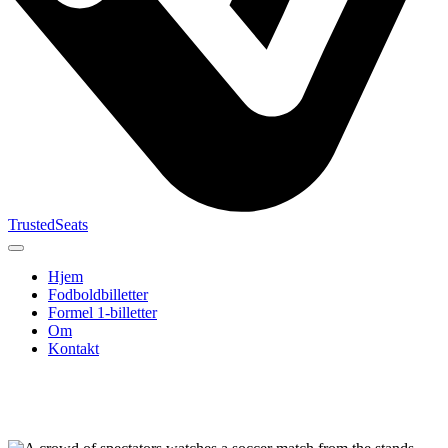
TrustedSeats
Hjem
Fodboldbilletter
Formel 1-billetter
Om
Kontakt
Søg efter
begivenhed,
hold eller
turnering