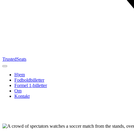
TrustedSeats
Hjem
Fodboldbilletter
Formel 1-billetter
Om
Kontakt
Søg efter
begivenhed,
hold eller
turnering