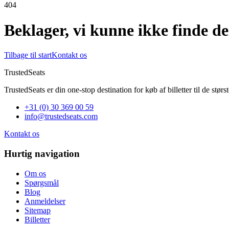
404
Beklager, vi kunne ikke finde den
Tilbage til start
Kontakt os
TrustedSeats
TrustedSeats er din one-stop destination for køb af billetter til de stø
+31 (0) 30 369 00 59
info@trustedseats.com
Kontakt os
Hurtig navigation
Om os
Spørgsmål
Blog
Anmeldelser
Sitemap
Billetter