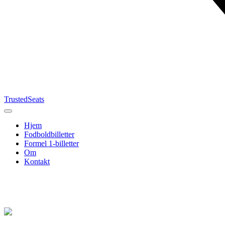
TrustedSeats
Hjem
Fodboldbilletter
Formel 1-billetter
Om
Kontakt
Søg efter
begivenhed,
hold eller
turnering