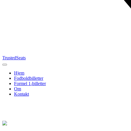
TrustedSeats
Hjem
Fodboldbilletter
Formel 1-billetter
Om
Kontakt
Søg efter
begivenhed,
hold eller
turnering