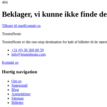
404
Beklager, vi kunne ikke finde den
Tilbage til start
Kontakt os
TrustedSeats
TrustedSeats er din one-stop destination for køb af billetter til de stø
+31 (0) 30 369 00 59
info@trustedseats.com
Kontakt os
Hurtig navigation
Om os
Spørgsmål
Blog
Anmeldelser
Sitemap
Billetter