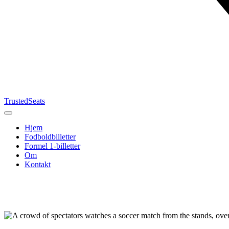
TrustedSeats
Hjem
Fodboldbilletter
Formel 1-billetter
Om
Kontakt
Søg efter
begivenhed,
hold eller
turnering