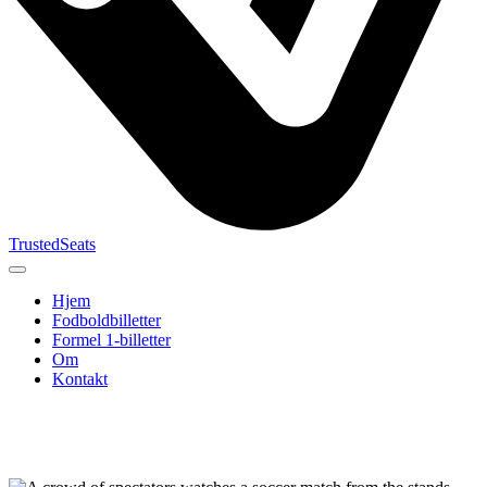
TrustedSeats
Hjem
Fodboldbilletter
Formel 1-billetter
Om
Kontakt
Søg efter
begivenhed,
hold eller
turnering