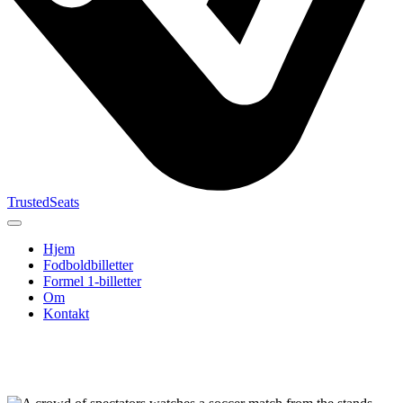
TrustedSeats
Hjem
Fodboldbilletter
Formel 1-billetter
Om
Kontakt
Søg efter
begivenhed,
hold eller
turnering